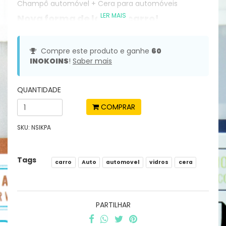
Champô automóvel + Cera para automóveis
LER MAIS
Nova forma de lavar o carro!
Compre este produto e ganhe
60
INOKOINS
!
Saber mais
OS PRODUTOS:
QUANTIDADE
CARWASH
SUPER -
COMPRAR
Champô
para
SKU:
NSIKPA
automóveis,
motos e
outros
Tags
carro
Auto
automovel
vidros
cera
veículos:
C
a
Diluição
r
PARTILHAR
recomendada
a
recomendada:
c