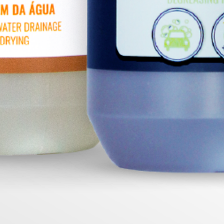
Usar puro
acelera a secagem
da água, após a
lavagem auto
forma uma película
nano repelente sobre
a pintura
efeito prolongado
protege da erosão
VER PRODUTO
AROMA:
Inodoros