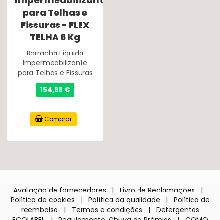
Impermeabilizante
para Telhas e
Fissuras - FLEX
TELHA 6 Kg
Borracha Líquida
Impermeabilizante
para Telhas e Fissuras
154,98 €
Comprar
Avaliação de fornecedores
|
Livro de Reclamações
|
Política de cookies
|
Política da qualidade
|
Política de
reembolso
|
Termos e condições
|
Detergentes
ECOLABEL
|
Regulamento: Chuva de Prémios
|
COMO