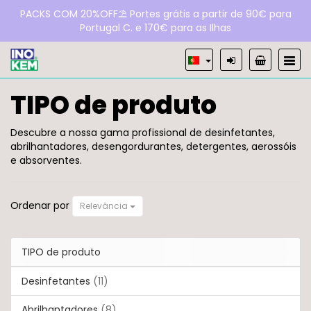
PACKS COM 20%OFF⛱️ Portes grátis a partir de 90€ para
Portugal C. e 170€ para as Ilhas
TIPO de produto
TIPO
Descubre a nossa gama profissional de desinfetantes,
abrilhantadores, desengordurantes, detergentes, aerossóis
de
e absorventes.
produto
Ordenar por
Relevância
TIPO de produto
Desinfetantes
(11)
Abrilhantadores
(8)