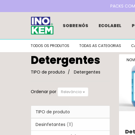
PACKS COM 2
SOBRE NÓS
ECOLABEL
P
REFILL DE DETERGENTES
RE
TODOS OS PRODUTOS
TODAS AS CATEGORIAS
C
BLOG
NOTÍCIAS
FAQS
Detergentes
GAMA LIM EXCLUSIVA LIDL
NOV
Detergentes
TIPO de produto
Detergentes
Ordenar por
Relevância
TIPO de produto
Desinfetantes
(11)
De