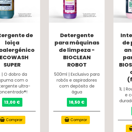
tergente de
Detergente
Int
loiça
para máquinas
de 
oalergénico
de limpeza -
an
 ECOWASH
BIOCLEAN
pa
SUPER
ROBOT
BIO
L | O dobro da
500ml | Exclusivo para
(
spuma com o
robôs e aspiradores
tergente ultra-
com depósito de
1L | R
oncentrado®!
água
e 
durad
13,00 €
16,50 €
Comprar
Comprar