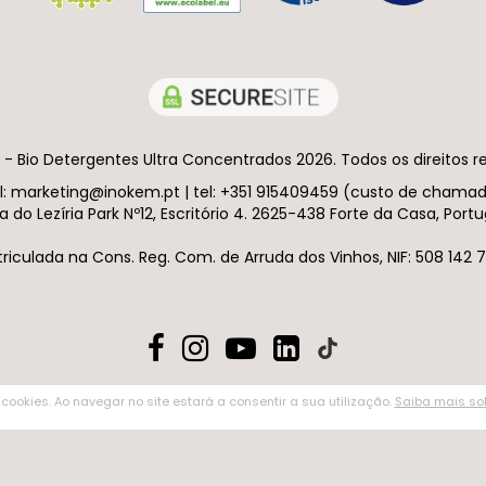
- Bio Detergentes Ultra Concentrados 2026. Todos os direitos r
ail: marketing@inokem.pt | tel: +351 915409459 (custo de chama
a do Lezíria Park Nº12, Escritório 4. 2625-438 Forte da Casa, Portu
riculada na Cons. Reg. Com. de Arruda dos Vinhos, NIF: 508 142 7
 cookies. Ao navegar no site estará a consentir a sua utilização.
Saiba mais sob
 sua utilização.
Saiba mais sobre o uso de cookies