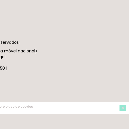
eservados.
da móvel nacional)
gal
50 |
Aceitar
×
re o uso de cookies
Não Aceitar