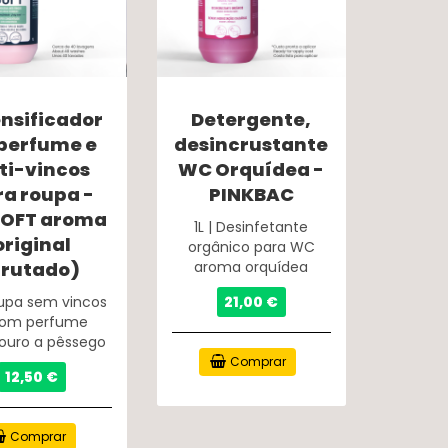
ensificador
Detergente,
perfume e
desincrustante
ti-vincos
WC Orquídea -
ra roupa -
PINKBAC
SOFT aroma
1L | Desinfetante
original
orgânico para WC
frutado)
aroma orquídea
oupa sem vincos
21,00 €
com perfume
ouro a pêssego
Comprar
12,50 €
Comprar