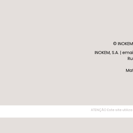
© INOKEM 
INOKEM, S.A. | em
Ru
Mat
ATENÇÃO Este site utiliza
ATENÇÃO Este site utiliza cookies. Ao navegar no site estará a consentir a