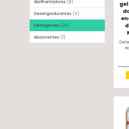
Abrilhantadores
(8)
gel
da
Desengordurantes
(4)
en
d
Detergentes
(26)
Absorventes
(1)
Det
da