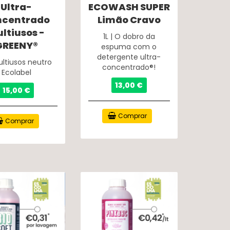
Ultra-
ECOWASH SUPER
ncentrado
Limão Cravo
ltiusos -
1L | O dobro da
GREENY®
espuma com o
detergente ultra-
Multiusos neutro
concentrado®!
Ecolabel
13,00 €
15,00 €
Comprar
Comprar