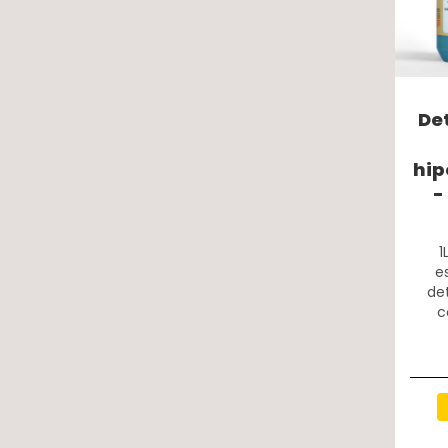
De
hip
-
1
e
de
c