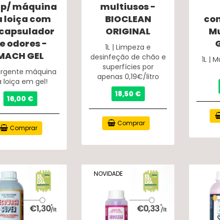
 p/ máquina
multiusos -
 loiça com
BIOCLEAN
co
capsulador
ORIGINAL
Mu
e odores -
1L | Limpeza e
MACH GEL
desinfeção de chão e
1L | 
superfícies por
ergente máquina
apenas 0,19€/litro
 loiça em gel!
18,50 €
16,00 €
Comprar
Comprar
NOVIDADE