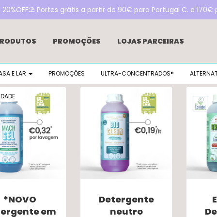
0%OFF⛱️ Portes grátis a partir de 90€ para Portugal C. e 170€ p
RODUTOS
PROMOÇÕES
LOJAS PARCEIRAS
VENDA
ÁREA DE CONSULTOR
EMPRESAS
TESTEM
ASA E LAR
PROMOÇÕES
ULTRA-CONCENTRADOS®
ALTERNAT
CONTACTOS
INOKOINS
DETERGENTES BEE EXCL
RETRO 1959 – DESIGNED BY INOKEM
IDADE
*NOVO
Detergente
tergente em
neutro
De