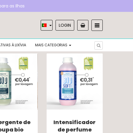
ara as Ilhas
LOGIN
UNHOS
TIVAS À LIXÍVIA
MAIS CATEGORIAS
USIVOS AUCHAN
ergente de
Intensificador
oupa bio
de perfume