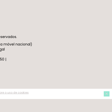
eservados.
da móvel nacional)
gal
50 |
Aceitar
×
re o uso de cookies
Não Aceitar