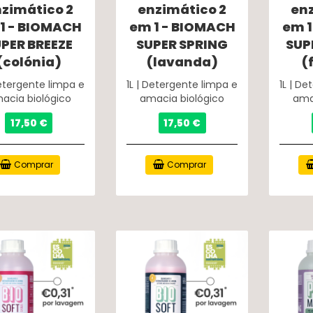
zimático 2
enzimático 2
en
1 - BIOMACH
em 1 - BIOMACH
em 1
PER BREEZE
SUPER SPRING
SUP
(colónia)
(lavanda)
(
Detergente limpa e
1L | Detergente limpa e
1L | D
acia biológico
amacia biológico
ama
17,50 €
17,50 €
Comprar
Comprar