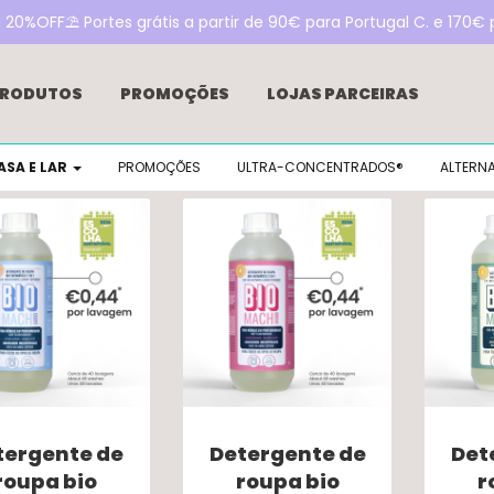
0%OFF⛱️ Portes grátis a partir de 90€ para Portugal C. e 170€ p
RODUTOS
PROMOÇÕES
LOJAS PARCEIRAS
VENDA
ÁREA DE CONSULTOR
EMPRESAS
TESTEM
ASA E LAR
PROMOÇÕES
ULTRA-CONCENTRADOS®
ALTERNA
CONTACTOS
INOKOINS
DETERGENTES BEE EXCL
RETRO 1959 – DESIGNED BY INOKEM
tergente de
Detergente de
Det
roupa bio
roupa bio
r