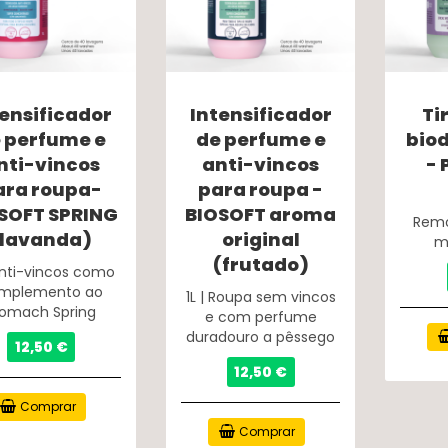
tensificador
Intensificador
Ti
 perfume e
de perfume e
bio
nti-vincos
anti-vincos
-
ara roupa-
para roupa -
SOFT SPRING
BIOSOFT aroma
Remo
(lavanda)
original
ma
(frutado)
 Anti-vincos como
mplemento ao
1L | Roupa sem vincos
iomach Spring
e com perfume
duradouro a pêssego
12,50 €
12,50 €
Comprar
Comprar