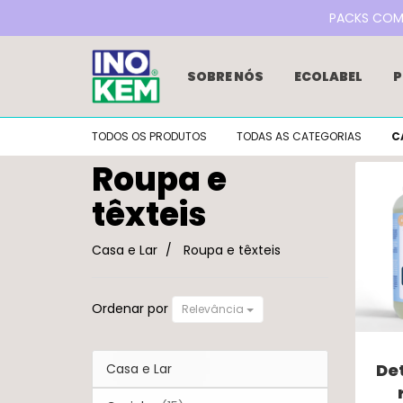
PACKS COM 2
SOBRE NÓS
ECOLABEL
P
REFILL DE DETERGENTES
RE
TODOS OS PRODUTOS
TODAS AS CATEGORIAS
C
BLOG
NOTÍCIAS
FAQS
Roupa e
GAMA LIM EXCLUSIVA LIDL
têxteis
Roupa
Casa e Lar
Roupa e têxteis
e
têxteis
Ordenar por
Relevância
De
Casa e Lar