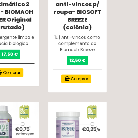
zimático 2
anti-vincos p/
 - BIOMACH
roupa- BIOSOFT
ER Original
BREEZE
frutado)
(colónia)
etergente limpa e
1L | Anti-vincos como
cia biológico
complemento ao
Biomach Breeze
17,50 €
12,50 €
Comprar
Comprar