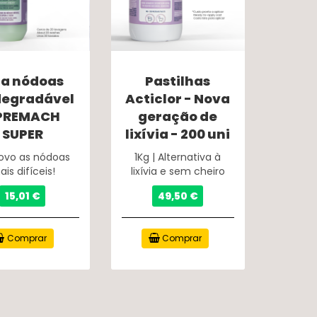
ra nódoas
Pastilhas
degradável
Acticlor - Nova
 PREMACH
geração de
SUPER
lixívia - 200 uni
vo as nódoas
1Kg | Alternativa à
is difíceis!
lixívia e sem cheiro
15,01 €
49,50 €
Comprar
Comprar