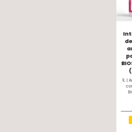
In
de
a
p
BIO
1L |
co
B