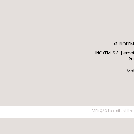
© INOKEM 
INOKEM, S.A. | em
Ru
Mat
ATENÇÃO Este site utiliza
ATENÇÃO Este site utiliza cookies. Ao navegar no site estará a consentir a