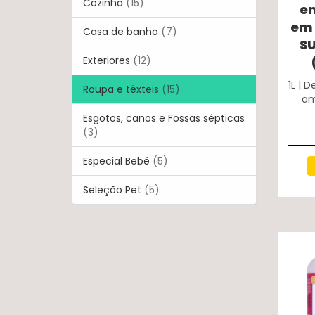
Cozinha
(15)
en
em 
Casa de banho
(7)
SU
Exteriores
(12)
1L | 
Roupa e têxteis
(15)
am
Esgotos, canos e Fossas sépticas
(3)
Especial Bebé
(5)
Seleção Pet
(5)