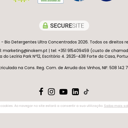
- Bio Detergentes Ultra Concentrados 2026. Todos os direitos r
ail: marketing@inokem.pt | tel: +351 915409459 (custo de chama
a do Lezíria Park Nº12, Escritório 4. 2625-438 Forte da Casa, Portu
riculada na Cons. Reg. Com. de Arruda dos Vinhos, NIF: 508 142 7
 cookies. Ao navegar no site estará a consentir a sua utilização.
Saiba mais sob
 sua utilização.
Saiba mais sobre o uso de cookies