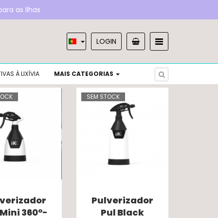
ara as Ilhas
LOGIN
UNHOS
IVAS À LIXÍVIA
MAIS CATEGORIAS
USIVOS AUCHAN
TOCK
SEM STOCK
lverizador
Pulverizador
 Mini 360°-
Pul Black