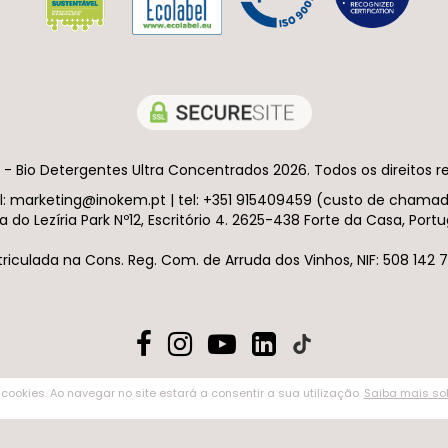
- Bio Detergentes Ultra Concentrados 2026. Todos os direitos r
ail: marketing@inokem.pt | tel: +351 915409459 (custo de chama
a do Lezíria Park Nº12, Escritório 4. 2625-438 Forte da Casa, Portu
riculada na Cons. Reg. Com. de Arruda dos Vinhos, NIF: 508 142 7
 cookies. Ao navegar no site estará a consentir a sua utilização.
Saiba mais sob
 sua utilização.
Saiba mais sobre o uso de cookies