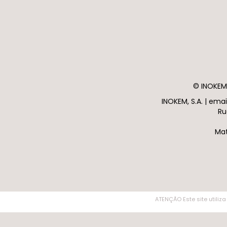
© INOKEM 
INOKEM, S.A. | em
Ru
Mat
ATENÇÃO Este site utiliza
ATENÇÃO Este site utiliza cookies. Ao navegar no site estará a consentir a