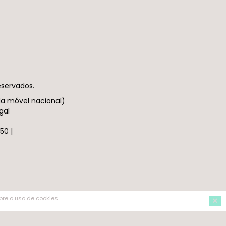
eservados.
da móvel nacional)
gal
50 |
Aceitar
×
re o uso de cookies
Não Aceitar