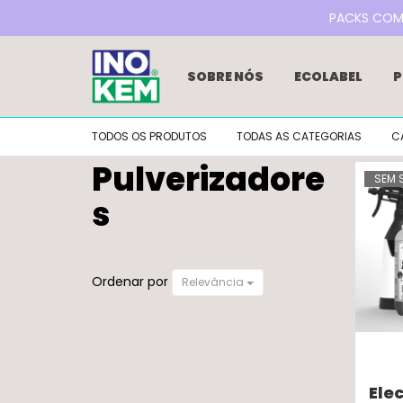
PACKS COM 2
SOBRE NÓS
ECOLABEL
P
REFILL DE DETERGENTES
RE
TODOS OS PRODUTOS
TODAS AS CATEGORIAS
C
BLOG
NOTÍCIAS
FAQS
Pulverizadore
GAMA LIM EXCLUSIVA LIDL
SEM 
s
Pulverizadores
Ordenar por
Relevância
Ele