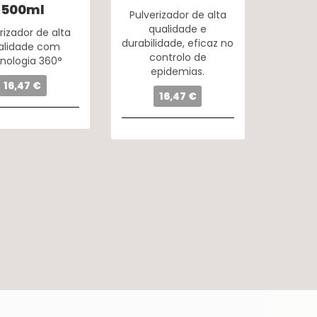
500ml
Pulverizador de alta
qualidade e
rizador de alta
durabilidade, eficaz no
alidade com
controlo de
nologia 360°
epidemias.
16,47 €
16,47 €