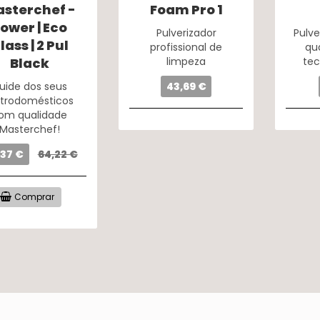
sterchef -
Foam Pro 1
ower | Eco
Pulverizador
Pulve
lass | 2 Pul
profissional de
qu
Black
limpeza
tec
uide dos seus
43,69 €
etrodomésticos
om qualidade
Masterchef!
,37 €
64,22 €
Comprar